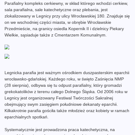
Parafialny kompleks cerkiewny, w skład którego wchodzi cerkiew,
sala parafialna, sale katechetyczne oraz plebania, jest
zlokalizowany w Legnicy przy ulicy Wrocławskiej 180. Znajduje się
on we wschodniej części miasta, w obrębie Wrocławskie
Przedmieście, na granicy osiedla Kopernik II i dzielnicy Piekary
Wielkie, sąsiaduje także z Cmentarzem Komunalnym.
Legnicka parafia jest ważnym ośrodkiem duszpasterskim eparchii
wrocławsko-gdańskiej. Każdego roku, w święto Zaśnięcia NMP
(28 sierpnia), odbywa się tu odpust parafialny, który gromadzi
grekokatolików z terenu całego Dolnego Śląska. Od 2006 roku w
Legnicy jest organizowany Festiwal Twórczości Sakralnej
obejmujący swym zasięgiem południowe dekanaty eparchii.
Kilkakrotnie parafia gościła także młodzież oraz kobiety w ramach
eparchialnych spotkań.
Systematycznie jest prowadzona praca katechetyczna, na