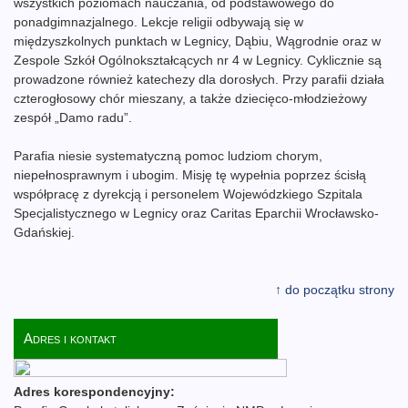
wszystkich poziomach nauczania, od podstawowego do
ponadgimnazjalnego. Lekcje religii odbywają się w
międzyszkolnych punktach w Legnicy, Dąbiu, Wągrodnie oraz w
Zespole Szkół Ogólnokształcących nr 4 w Legnicy. Cyklicznie są
prowadzone również katechezy dla dorosłych. Przy parafii działa
czterogłosowy chór mieszany, a także dziecięco-młodzieżowy
zespół „Damo radu”.
Parafia niesie systematyczną pomoc ludziom chorym,
niepełnosprawnym i ubogim. Misję tę wypełnia poprzez ścisłą
współpracę z dyrekcją i personelem Wojewódzkiego Szpitala
Specjalistycznego w Legnicy oraz Caritas Eparchii Wrocławsko-
Gdańskiej.
↑ do początku strony
Adres i kontakt
Adres korespondencyjny: