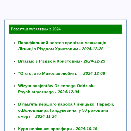
Pozostałe wydarzenia z 2024
Парафіальний вертеп привітав мешканців
Лігниці з Різдвом Христовим -
2024-12-26
Вітаємо з Різдвом Христовим -
2024-12-25
”О хто, хто Миколая любить” -
2024-12-06
Wizyta pacjentów Dziennego Oddziału
Psychiatrycznego -
2024-12-04
В пам′ять першого пароха Лігницької Парафії,
о.Володимира Гайдукевича, у 50 роковини
смерті -
2024-11-24
Курс випікання просфори -
2024-10-19