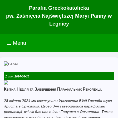
Parafia Greckokatolicka
pw. Zaśnięcia Najświętszej Maryi Panny w
Legnicy
☰ Menu
Z dnia:
2024-04-28
Квітна Неділя та Завершення Парафіяльних Реколекції.
28 квітня 2024 ми святкували Урочистих В′їзд Господа Ісуса
Христа в Єрусалим. Цього дня завершилися парафіяльні
реколекції, які вів для нас о.Іван Галушка з Ольштина. Темою
цьогорічних говінь була віра. Наш духовний наставник