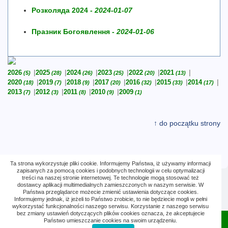
Розколяда 2024 -
2024-01-07
Празник Богоявлення -
2024-01-06
2026
2025
2024
2023
2022
2021
(5)
(28)
(26)
(25)
(20)
(13)
2020
2019
2018
2017
2016
2015
2014
(18)
(7)
(9)
(20)
(32)
(33)
(17)
2013
2012
2011
2010
2009
(7)
(3)
(8)
(9)
(1)
↑ do początku strony
Ta strona wykorzystuje pliki cookie. Informujemy Państwa, iż używamy informacji
zapisanych za pomocą cookies i podobnych technologii w celu optymalizacji
treści na naszej stronie internetowej. Te technologie mogą stosować też
dostawcy aplikacji multimedialnych zamieszczonych w naszym serwisie. W
Wejścia: 23 569 (26)
Państwa przeglądarce możecie zmienić ustawienia dotyczące cookies.
Informujemy jednak, iż jeżeli to Państwo zrobicie, to nie będziecie mogli w pełni
wykorzystać funkcjonalności naszego serwisu. Korzystanie z naszego serwisu
bez zmiany ustawień dotyczących plików cookies oznacza, że akceptujecie
Państwo umieszczanie cookies na swoim urządzeniu.
© Parafia Greckokatolicka w Legnicy 2021–2026