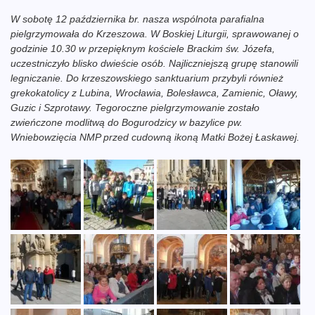
W sobotę 12 października br. nasza wspólnota parafialna
pielgrzymowała do Krzeszowa. W Boskiej Liturgii, sprawowanej o
godzinie 10.30 w przepięknym kościele Brackim św. Józefa,
uczestniczyło blisko dwieście osób. Najliczniejszą grupę stanowili
legniczanie. Do krzeszowskiego sanktuarium przybyli również
grekokatolicy z Lubina, Wrocławia, Bolesławca, Zamienic, Oławy,
Guzic i Szprotawy. Tegoroczne pielgrzymowanie zostało
zwieńczone modlitwą do Bogurodzicy w bazylice pw.
Wniebowzięcia NMP przed cudowną ikoną Matki Bożej Łaskawej.