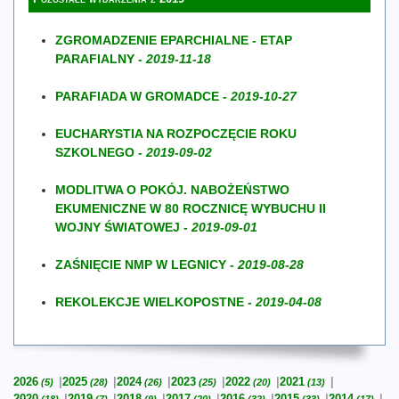
ZGROMADZENIE EPARCHIALNE - ETAP
PARAFIALNY -
2019-11-18
PARAFIADA W GROMADCE -
2019-10-27
EUCHARYSTIA NA ROZPOCZĘCIE ROKU
SZKOLNEGO -
2019-09-02
MODLITWA O POKÓJ. NABOŻEŃSTWO
EKUMENICZNE W 80 ROCZNICĘ WYBUCHU II
WOJNY ŚWIATOWEJ -
2019-09-01
ZAŚNIĘCIE NMP W LEGNICY -
2019-08-28
REKOLEKCJE WIELKOPOSTNE -
2019-04-08
2026
2025
2024
2023
2022
2021
(5)
(28)
(26)
(25)
(20)
(13)
2020
2019
2018
2017
2016
2015
2014