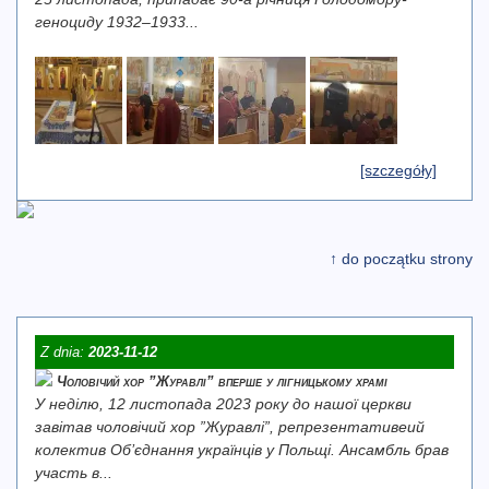
геноциду 1932–1933...
[szczegóły]
↑ do początku strony
Z dnia:
2023-11-12
Чоловічий хор ”Журавлі” вперше у лігницькому храмі
У неділю, 12 листопада 2023 року до нашої церкви
завітав чоловічий хор ”Журавлі”, репрезентативеий
колектив Об’єднання українців у Польщі. Ансамбль брав
участь в...