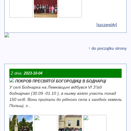
[szczegóły]
↑ do początku strony
Z dnia:
2023-10-04
ПОКРОВ ПРЕСВЯТОЇ БОГОРОДИЦІ В БОДНАРЦІ
У селі Боднарка на Лемківщині відбувся VI З’їзд
боднарчан (30.09 -01.10 ), в ньому взяло участь понад
150 осіб. Вони приїхали до рідного села з західніх земель
Польщі, з...