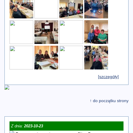
[szczegóły]
↑ do początku strony
Z dnia:
2023-10-23