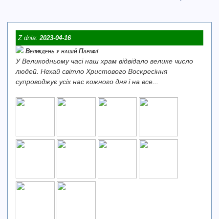
Z dnia:
2023-04-16
Великдень у нашій Парафії
У Великодньому часі наш храм відвідало велике число
людей. Нехай світло Христового Воскресіння
супроводжує усіх нас кожного дня і на все...