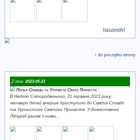
[szczegóły]
↑ do początku strony
Z dnia:
2023-05-21
Перша Сповідь та Урочисте Святе Причастя
В Неділю Сліпородженого, 21 травня 2023 року,
четверо дітей вперше приступило до Святої Сповіді
та Урочистого Святого Причастя. У Божественні
Літургії разом з ними...