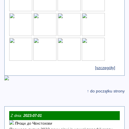
[szczegóły]
↑ do początku strony
Z dnia:
2023-07-01
Проща до Ченстохови