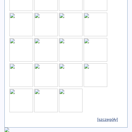
[szczegóły]