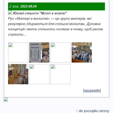
Z dnia:
2023-09-24
Ювілей спільноти ”Матері в молитві”
Рух «Матері в молитві» — це групи матерів, які
регулярно збираються для спільної молитви. Духовна
концепція і мета спільноти полягає в тому, щоб разом
служити...
[szczegóły]
↑ do początku strony