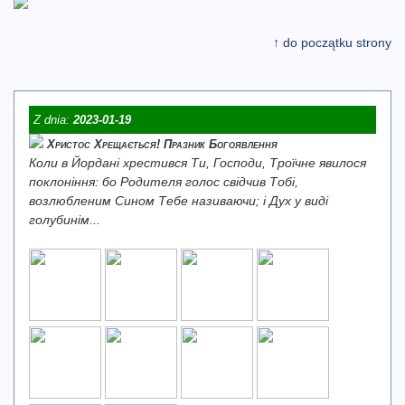
↑ do początku strony
Z dnia:
2023-01-19
Христос Хрещається! Празник Богоявлення
Коли в Йордані хрестився Ти, Господи, Троїчне явилося
поклоніння: бо Родителя голос свідчив Тобі,
возлюбленим Сином Тебе називаючи; і Дух у виді
голубинім...