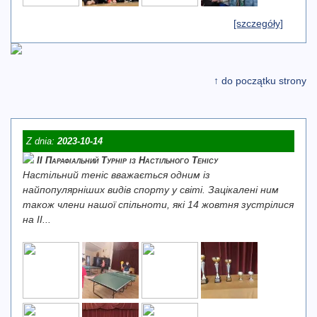
[szczegóły]
↑ do początku strony
Z dnia:
2023-10-14
ІІ Парафіальний Турнір із Настільного Тенісу
Настільний теніс вважається одним із
найпопулярніших видів спорту у світі. Зацікалені ним
також члени нашої спільноти, які 14 жовтня зустрілися
на ІІ...