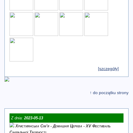
[szczegóły]
↑ do początku strony
Z dnia:
2023-05-13
Християнська Сім′я - Домашня Церква - XV Фестиваль
Сакральної Творчості.