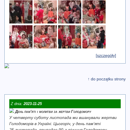
[szczegóły]
↑ do początku strony
Z dnia:
2023-11-25
День пам′яті і молитви за жертви Голодомору
У четверту суботу листопада ми вшанували жертви
Голодоморів в Україні. Цьогоріч, у день пам’яті
25 листопада, припадає 90-а річниця Голодомору-