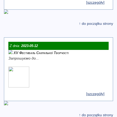
[szczegóły]
↑ do początku strony
Z dnia:
2023-05-12
XV Фестиваль Сакральної Творчості
Запрошуємо до...
[szczegóły]
↑ do początku strony