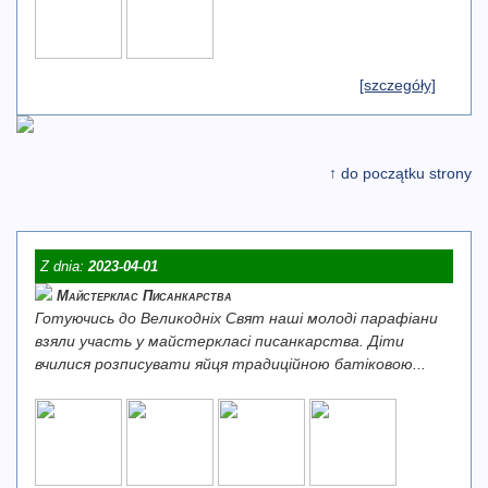
[szczegóły]
↑ do początku strony
Z dnia:
2023-04-01
Майстерклас Писанкарства
Готуючись до Великодніх Свят наші молоді парафіани
взяли участь у майстеркласі писанкарства. Діти
вчилися розписувати яйця традиційною батіковою...