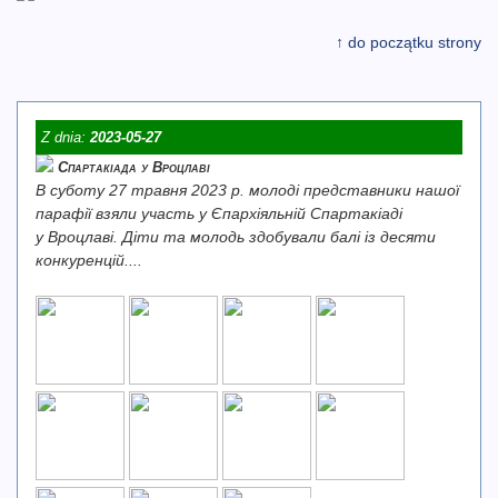
↑ do początku strony
Z dnia:
2023-05-27
Спартакіада у Вроцлаві
В суботу 27 травня 2023 р. молоді представники нашої
парафії взяли участь у Єпархіяльній Спартакіаді
у Вроцлаві. Діти та молодь здобували балі із десяти
конкуренцій....