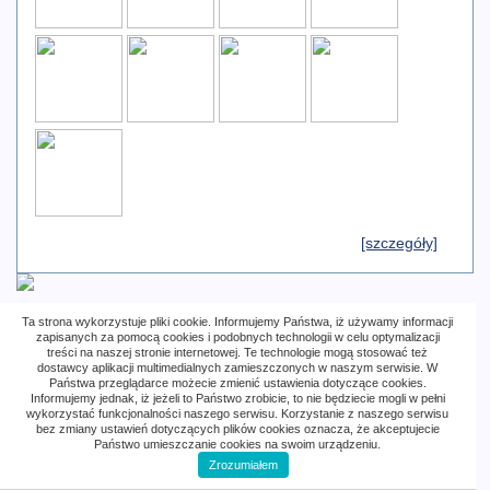
[szczegóły]
Ta strona wykorzystuje pliki cookie. Informujemy Państwa, iż używamy informacji
↑ do początku strony
zapisanych za pomocą cookies i podobnych technologii w celu optymalizacji
treści na naszej stronie internetowej. Te technologie mogą stosować też
dostawcy aplikacji multimedialnych zamieszczonych w naszym serwisie. W
Państwa przeglądarce możecie zmienić ustawienia dotyczące cookies.
Informujemy jednak, iż jeżeli to Państwo zrobicie, to nie będziecie mogli w pełni
wykorzystać funkcjonalności naszego serwisu. Korzystanie z naszego serwisu
Z dnia:
2023-01-14
bez zmiany ustawień dotyczących plików cookies oznacza, że akceptujecie
Państwo umieszczanie cookies na swoim urządzeniu.
Лігницький Вертеп у Любіні
Zrozumiałem
У Свято Обрізання Господнього (Новий Рік), 14 січня,