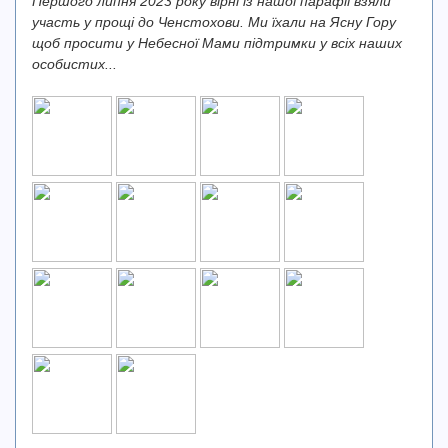
Першого липня 2023 року вірні із нашої парафії взяли
участь у прощі до Ченстохови. Ми їхали на Ясну Гору
щоб просити у Небесної Мами підтримки у всіх наших
особистих...