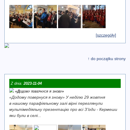
[szczegóły]
↑ do początku strony
Z dnia:
2023-11-04
«Додому повернуся я знову»
«Додому повернуся я знову» У неділю 29 жовтня
в нашому парафіяльному залі вірні переглянули
мультімедіяльну презентацію про всі З’їзди - Кермеши
яки були в селі...