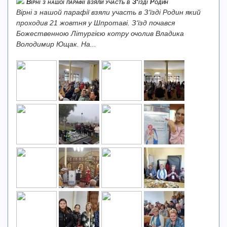
Вірні з нашої парафії взяли участь в З‘їзді Родин
Вірні з нашой парафії взяли участь в З‘їзді Родин який
проходив 21 жовтня у Шпротаві. З‘їзд почався
Божественною Літургією котру очолив Владика
Володимир Ющак. На...